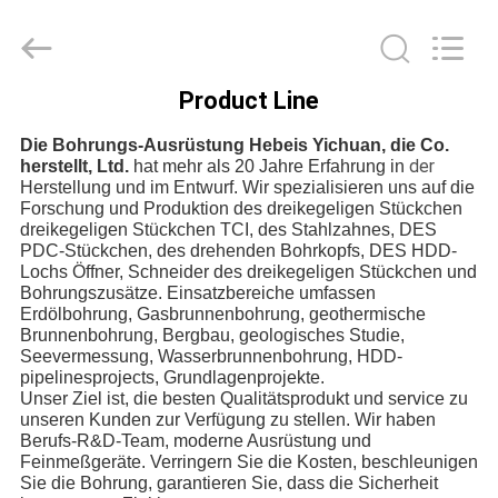
Yichuan
Drilling
Equipment
Manufacturing
Co.,
Ltd.
All
Product Line
Rights
HAUS
Reserved.
Die Bohrungs-Ausrüstung Hebeis Yichuan, die Co.
der
herstellt, Ltd.
hat mehr als 20 Jahre Erfahrung in
PRODUKTE
Herstellung und im Entwurf. Wir spezialisieren uns auf die
Forschung und Produktion des dreikegeligen Stückchen
dreikegeligen Stückchen TCI, des Stahlzahnes, DES
PDC-Stückchen, des drehenden Bohrkopfs, DES HDD-
ÜBER
Lochs Öffner, Schneider des dreikegeligen Stückchen und
UNS
Bohrungszusätze. Einsatzbereiche umfassen
Erdölbohrung, Gasbrunnenbohrung, geothermische
Brunnenbohrung, Bergbau, geologisches Studie,
Seevermessung, Wasserbrunnenbohrung, HDD-
FABRIK-
pipelinesprojects, Grundlagenprojekte.
AUSFLUG
Unser Ziel ist, die besten Qualitätsprodukt und service zu
unseren Kunden zur Verfügung zu stellen. Wir haben
Berufs-R&D-Team, moderne Ausrüstung und
Feinmeßgeräte. Verringern Sie die Kosten, beschleunigen
QUALITÄTSKONTROLLE
Sie die Bohrung, garantieren Sie, dass die Sicherheit