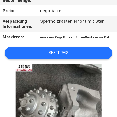
Bestellmenge:
TRETEN
Preis:
negotiable
SIE
Verpackung
Sperrholzkasten erhöht mit Stahl
Informationen:
MIT
UNS
Markieren:
,
einzelner KegelBohrer
RollenGesteinsmeißel
IN
BESTPREIS
VERBINDUNG
NACHRICHTEN
FORDERN
SIE
EIN
ZITAT