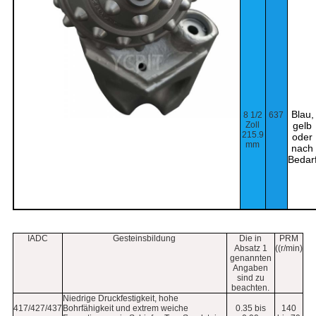
Blau,
8 1/2
637
Zoll
gelb
215.9
oder
mm
nach
Bedar
IADC
Gesteinsbildung
Die in
PRM
Absatz 1
((r/min)
genannten
Angaben
sind zu
beachten.
Niedrige Druckfestigkeit, hohe
417/427/437
Bohrfähigkeit und extrem weiche
0.35 bis
140