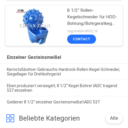
8 1/2“ Rollen-
Kegelschneider für HDD-
Bohrung/Bohrgerätkegelschne
im trenchless Bau
negotiable MOQ:10
CONTACT
Einzelner Gesteinsmeißel
Kernstoßbohrer-Gebrauchs-Hardrock-Rollen-Kegel-Schneider,
Siegellager für Drehbohrgerät
Eben produziert versiegelt, 8 1/2“ Kegel-Bohrer IADC tragend
537 einzelnen
Goldener 8 1/2“ einzelner Gesteinsmeißel IADC 537
Beliebte Kategorien
Alle