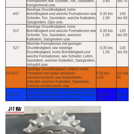
Formationen wie Schiefer, Ton, Sandstein,
0.90
bis 70
Konglomerat usw.
Niedrige Druckfestigkeit, hohe
447
Bohrfähigkeit und weiche Formationen wie
0.35 bis
140
Schiefer, Ton, Sandstein, weiche Kalkstein,
1.00
bis 60
Salzgestein, Gips usw.
Niedrige Druckfestigkeit, hohe
517
Bohrfähigkeit und weiche Formationen wie
0.35 bis
120
Schiefer, Ton, Sandstein, weichen
1.05
bis 50
Kalkstein, Salzgestein usw.
Weichte Formationen mit geringer
527
Druckfestigkeit, wie niedrige
0.35 bis
120
Druckfestigkeit, hohe Bohrfähigkeit und
1.05
bis 50
weiche Formationen, wie Schiefer, Lehm,
Sandstein, weicher Kalkstein, Salzgestein,
Anhydrit usw.
Niedrige Druckfestigkeit, mittlere harte
537/547
Formation mit harter abrasiver
0.50 bis
110 bis
Zwischenschicht, wie Hartschiefer,
1.05
40
Anhydrit, weicher Kalkstein, Sandstein,
Dolomit mit Mezzanin usw.
Hohe Druckfestigkeit, mittelharte und dicke
617/627
harte Zwischenschicht wie harter Schiefer,
0.50 bis
80 bis
Kalkstein, Sandstein, Dolomit usw.
1.05
40