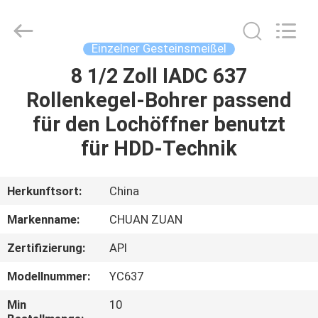
Stückchen
TCI
Supplier.
Copyright
©
Einzelner Gesteinsmeißel
2018
-
2025
8 1/2 Zoll IADC 637
HAUS
Hebei
Yichuan
Rollenkegel-Bohrer passend
Drilling
Equipment
Manufacturing
PRODUKTE
für den Lochöffner benutzt
Co.,
Ltd.
All
für HDD-Technik
Rights
Reserved.
ÜBER
UNS
Herkunftsort:
China
Markenname:
CHUAN ZUAN
FABRIK-
Zertifizierung:
API
AUSFLUG
Modellnummer:
YC637
QUALITÄTSKONTROLLE
Min
10