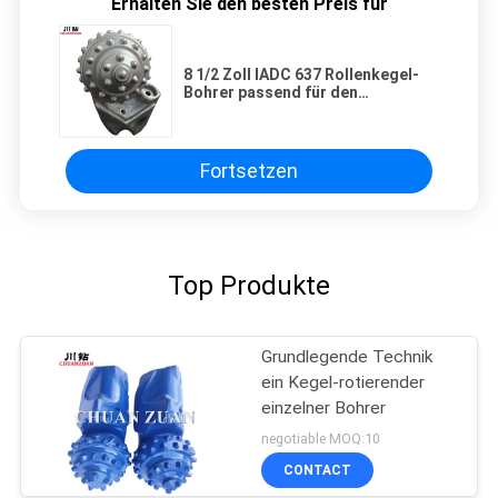
Erhalten Sie den besten Preis für
8 1/2 Zoll IADC 637 Rollenkegel-
Bohrer passend für den
Lochöffner benutzt für HDD-
Technik
Fortsetzen
Top Produkte
Grundlegende Technik
ein Kegel-rotierender
einzelner Bohrer
negotiable MOQ:10
CONTACT