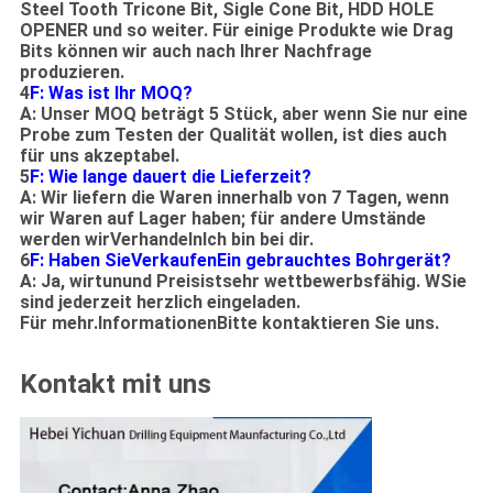
Steel Tooth Tricone Bit, Sigle Cone Bit, HDD HOLE
OPENER und so weiter. Für einige Produkte wie Drag
Bits können wir auch nach Ihrer Nachfrage
produzieren.
4
F: Was ist Ihr MOQ?
A: Unser MOQ beträgt 5 Stück, aber wenn Sie nur eine
Probe zum Testen der Qualität wollen, ist dies auch
für uns akzeptabel.
5
F: Wie lange dauert die Lieferzeit?
A: Wir liefern die Waren innerhalb von 7 Tagen, wenn
wir Waren auf Lager haben; für andere Umstände
werden wir
Verhandeln
Ich bin bei dir.
6
F: Haben Sie
Verkaufen
Ein gebrauchtes Bohrgerät?
A: Ja, wir
tun
und Preis
ist
sehr wettbewerbsfähig
. W
Sie
sind jederzeit herzlich eingeladen.
Für mehr.
Informationen
Bitte kontaktieren Sie uns.
Kontakt mit uns