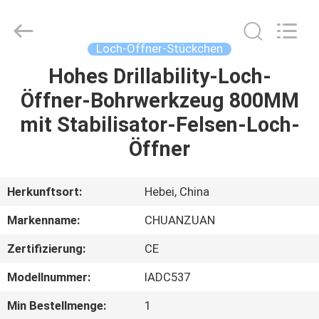
Stückchen
TCI
Supplier.
Copyright
©
Loch-Öffner-Stückchen
2018
-
2025
Hohes Drillability-Loch-
HAUS
Hebei
Yichuan
Öffner-Bohrwerkzeug 800MM
Drilling
Equipment
Manufacturing
PRODUKTE
mit Stabilisator-Felsen-Loch-
Co.,
Ltd.
All
Öffner
Rights
Reserved.
ÜBER
UNS
Herkunftsort:
Hebei, China
Markenname:
CHUANZUAN
FABRIK-
Zertifizierung:
CE
AUSFLUG
Modellnummer:
IADC537
QUALITÄTSKONTROLLE
Min Bestellmenge:
1