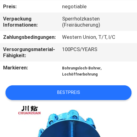
Preis:
negotiable
TRETEN
Verpackung
Sperrholzkasten
SIE
Informationen:
(Freiräucherung)
MIT
Zahlungsbedingungen:
Western Union, T/T, l/C
UNS
Versorgungsmaterial-
100PCS/YEARS
IN
Fähigkeit:
VERBINDUNG
Markieren:
,
Bohrungsloch-Bohrer
Lochöffnerbohrung
NACHRICHTEN
BESTPREIS
FORDERN
SIE
EIN
ZITAT