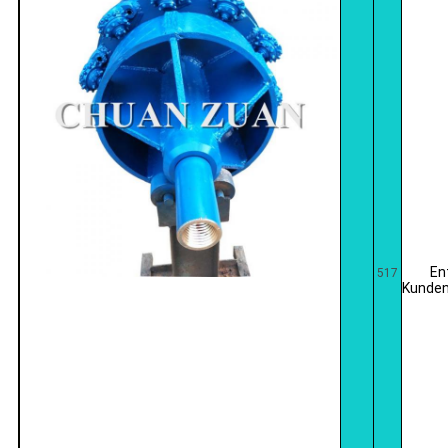
En
517
Kunden