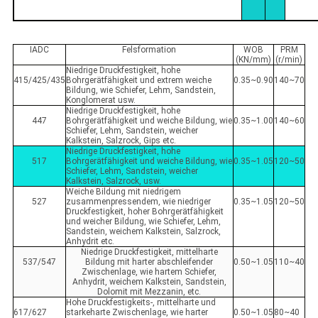
IADC
Felsformation
WOB
PRM
(KN/mm)
(r/min)
Niedrige Druckfestigkeit, hohe
415/425/435
Bohrgerätfähigkeit und extrem weiche
0.35~0.90
140~70
Bildung, wie Schiefer, Lehm, Sandstein,
Konglomerat usw.
Niedrige Druckfestigkeit, hohe
447
Bohrgerätfähigkeit und weiche Bildung, wie
0.35~1.00
140~60
Schiefer, Lehm, Sandstein, weicher
Kalkstein, Salzrock, Gips etc.
Niedrige Druckfestigkeit, hohe
517
Bohrgerätfähigkeit und weiche Bildung, wie
0.35~1.05
120~50
Schiefer, Lehm, Sandstein, weicher
Kalkstein, Salzrock, usw.
Weiche Bildung mit niedrigem
527
zusammenpressendem, wie niedriger
0.35~1.05
120~50
Druckfestigkeit, hoher Bohrgerätfähigkeit
und weicher Bildung, wie Schiefer, Lehm,
Sandstein, weichem Kalkstein, Salzrock,
Anhydrit etc.
Niedrige Druckfestigkeit, mittelharte
537/547
Bildung mit harter abschleifender
0.50~1.05
110~40
Zwischenlage, wie hartem Schiefer,
Anhydrit, weichem Kalkstein, Sandstein,
Dolomit mit Mezzanin, etc.
Hohe Druckfestigkeits-, mittelharte und
617/627
starkeharte Zwischenlage, wie harter
0.50~1.05
80~40