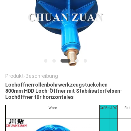
SITEMAP
PRIVACY
POLICY
Produkt-Beschreibung
Lochöffnerrollenbohrwerkzeugstückchen
800mm HDD Loch-Öffner mit Stabilisatorfelsen-
Lochöffner für horizontales
Ware
Größe
IADC
Fad