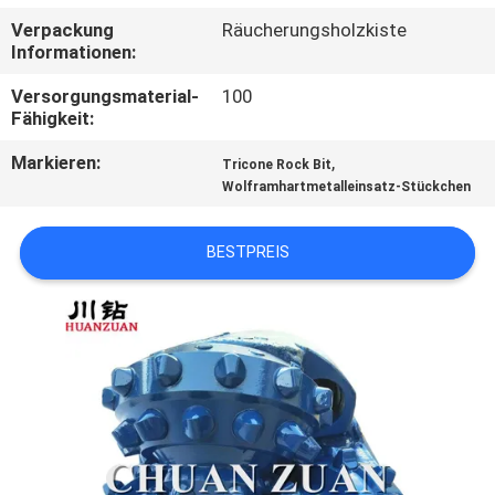
Verpackung
Räucherungsholzkiste
TRETEN
Informationen:
SIE
Versorgungsmaterial-
100
MIT
Fähigkeit:
UNS
Markieren:
,
Tricone Rock Bit
Wolframhartmetalleinsatz-Stückchen
IN
VERBINDUNG
BESTPREIS
NACHRICHTEN
FORDERN
SIE
EIN
ZITAT