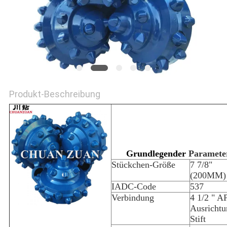
SITEMAP
PRIVACY
POLICY
Produkt-Beschreibung
Grundlegender
Paramete
Stückchen-Größe
7 7/8"
(200MM)
IADC-Code
537
Verbindung
4 1/2 " A
Ausrichtu
Stift