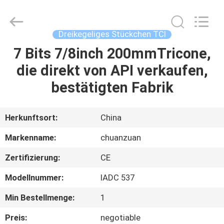
Stückchen
TCI
Supplier.
Copyright
©
Dreikegeliges Stückchen TCI
2018
-
2025
7 Bits 7/8inch 200mmTricone,
HAUS
Hebei
Yichuan
die direkt von API verkaufen,
Drilling
Equipment
Manufacturing
PRODUKTE
bestätigten Fabrik
Co.,
Ltd.
All
Rights
Reserved.
ÜBER
Herkunftsort:
China
UNS
Markenname:
chuanzuan
Zertifizierung:
CE
FABRIK-
Modellnummer:
IADC 537
AUSFLUG
Min Bestellmenge:
1
QUALITÄTSKONTROLLE
Preis:
negotiable