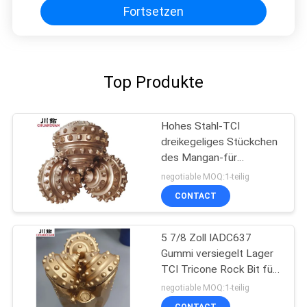
Fortsetzen
Top Produkte
Hohes Stahl-TCI
dreikegeliges Stückchen
des Mangan-für
mittelharten Zoll der
negotiable MOQ:1-teilig
Bildungs-17 1/2
CONTACT
5 7/8 Zoll IADC637
Gummi versiegelt Lager
TCI Tricone Rock Bit für
harte Formation
negotiable MOQ:1-teilig
Brunnenbohrung