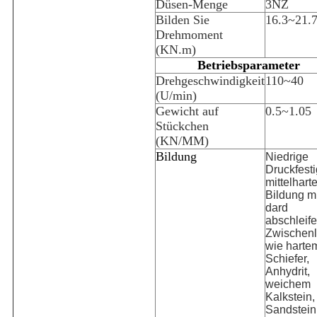
Düsen-Menge
3NZ
Bilden Sie
16.3~21.
Drehmoment
(KN.m)
Betriebsparameter
Drehgeschwindigkeit
110~40
(U/min)
Gewicht auf
0.5~1.05
Stückchen
(KN/MM)
Bildung
Niedrige
Druckfesti
mittelhart
Bildung mi
dard
abschleif
Zwischenl
wie harte
Schiefer,
Anhydrit,
weichem
Kalkstein,
Sandstein