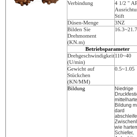
Verbindung
4 1/2 " A
Ausrichtu
Stift
Düsen-Menge
3NZ
Bilden Sie
16.3~21.
Drehmoment
(KN.m)
Betriebsparameter
Drehgeschwindigkeit
110~40
(U/min)
Gewicht auf
0.5~1.05
Stückchen
(KN/MM)
Bildung
Niedrige
Druckfesti
mittelhart
Bildung mi
dard
abschleif
Zwischenl
wie harte
Schiefer,