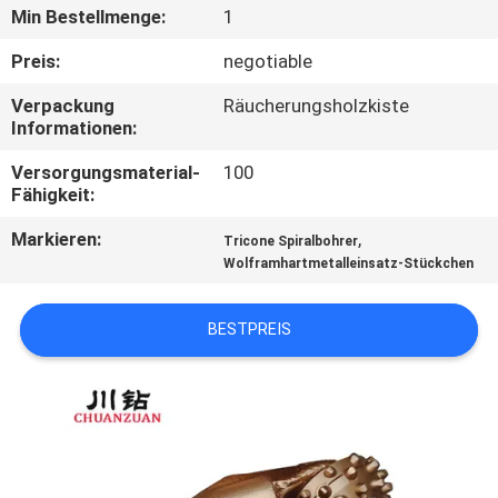
Min Bestellmenge:
1
TRETEN
Preis:
negotiable
SIE
Verpackung
Räucherungsholzkiste
MIT
Informationen:
UNS
Versorgungsmaterial-
100
IN
Fähigkeit:
VERBINDUNG
Markieren:
,
Tricone Spiralbohrer
Wolframhartmetalleinsatz-Stückchen
FORDERN
BESTPREIS
SIE
EIN
ZITAT
NACHRICHTEN