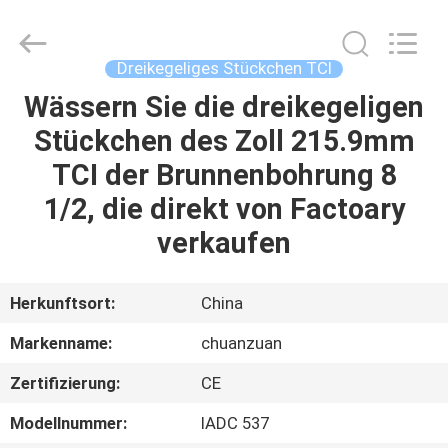
Stückchen
TCI
Fournisseur.
Copyright
©
Dreikegeliges Stückchen TCI
2018
-
2025
Wässern Sie die dreikegeligen
HAUS
tcitriconebit.com.
All
Stückchen des Zoll 215.9mm
Rights
Reserved.
PRODUKTE
TCI der Brunnenbohrung 8
1/2, die direkt von Factoary
ÜBER
verkaufen
UNS
Herkunftsort:
China
FABRIK-
Markenname:
chuanzuan
AUSFLUG
Zertifizierung:
CE
QUALITÄTSKONTROLLE
Modellnummer:
IADC 537