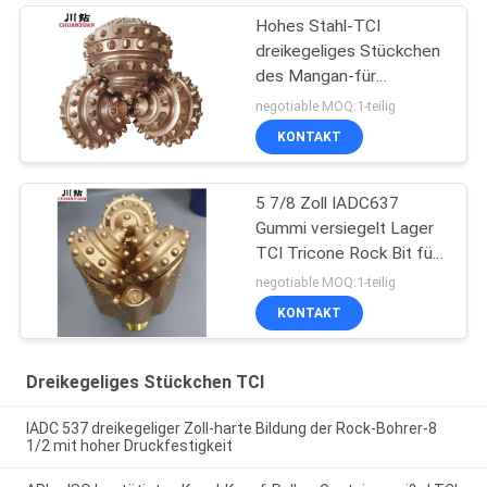
Hohes Stahl-TCI
dreikegeliges Stückchen
des Mangan-für
mittelharten Zoll der
negotiable MOQ:1-teilig
Bildungs-17 1/2
KONTAKT
5 7/8 Zoll IADC637
Gummi versiegelt Lager
TCI Tricone Rock Bit für
harte Formation
negotiable MOQ:1-teilig
Brunnenbohrung
KONTAKT
Dreikegeliges Stückchen TCI
IADC 537 dreikegeliger Zoll-harte Bildung der Rock-Bohrer-8
1/2 mit hoher Druckfestigkeit