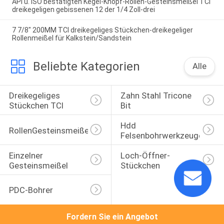
API u. ISO bestätigten Kegel-Knopf-Rollen-Gesteinsmeißel TCI
dreikegeligen gebissenen 12 der 1/4 Zoll-drei
7 7/8" 200MM TCI dreikegeliges Stückchen-dreikegeliger
Rollenmeißel für Kalkstein/Sandstein
Beliebte Kategorien
Alle
Dreikegeliges 
Zahn Stahl Tricone 
Stückchen TCI
Bit
Hdd 
RollenGesteinsmeißel
Felsenbohrwerkzeuge
Einzelner 
Loch-Öffner-
Gesteinsmeißel
Stückchen
PDC-Bohrer
Fordern Sie ein Angebot