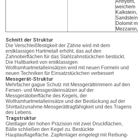
Anhydrit,
weichem
Kalkstein,
Sandstein
Dolomit mi
Mezzanin, 
Schnitt der Struktur
Die Verschleißfestigkeit der Zähne wird mit dem
erstklassigen Hartmetall erhöht, das auf den
Zahnoberflächen für das Stahlzahnstückchen bestückt.
Die Haltbarkeit von erstklassigen
Wolframhartmetalleinsätzen wird mit neuen Formeln und
neuen Techniken für Einsatzstückchen verbessert
Messgerät-Struktur
Mehrfacher gague Schutz mit Messgerättrimmern auf den
Fersen- und Messgeräteinsätzen auf der
Messgerätoberfläche des Kegels, der
Wolframhartmetalleinsätze und der Bestückung auf der
Shirttailzunahme-Messgerättragfähigkeit und des Tragens
des Lebens.
Tragstruktur
Gleitlager der hohen Präzision mit zwei Druckflächen,
Bälle schließen den Kegel zu. Bestückte
Hauptauflagefläche. Zapfenlager eingelegt mit Reibung-