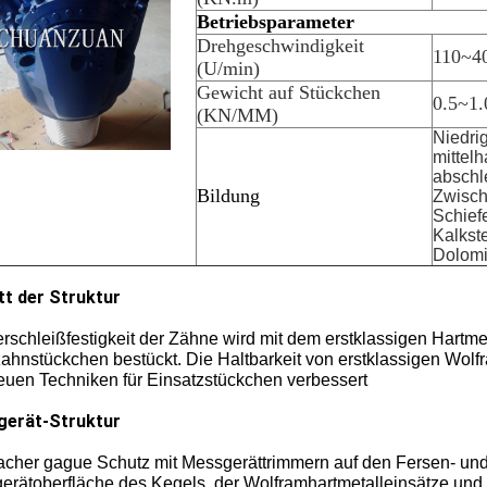
Betriebsparameter
Drehgeschwindigkeit
110~4
(U/min)
Gewicht auf Stückchen
0.5~1.
(KN/MM)
Niedrig
mittelh
abschl
Bildung
Zwisch
Schief
Kalkste
Dolomi
tt der Struktur
rschleißfestigkeit der Zähne wird mit dem erstklassigen Hartme
zahnstückchen bestückt. Die Haltbarkeit von erstklassigen Wolf
euen Techniken für Einsatzstückchen verbessert
erät-Struktur
acher gague Schutz mit Messgerättrimmern auf den Fersen- und
erätoberfläche des Kegels, der Wolframhartmetalleinsätze und 