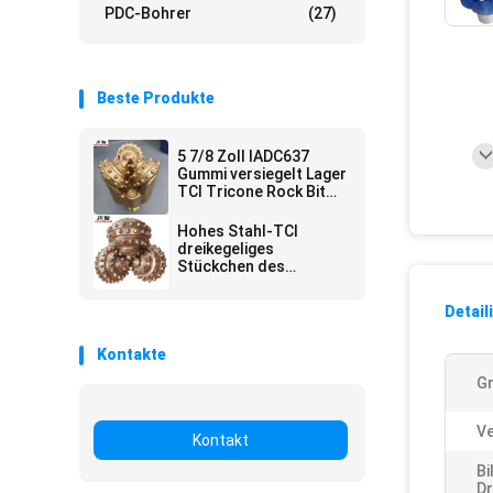
PDC-Bohrer
(27)
Beste Produkte
5 7/8 Zoll IADC637
Gummi versiegelt Lager
TCI Tricone Rock Bit
für harte Formation
Brunnenbohrung
Hohes Stahl-TCI
dreikegeliges
Stückchen des
Mangan-für
mittelharten Zoll der
Detail
Bildungs-17 1/2
Kontakte
G
Ve
Kontakt
Bi
D