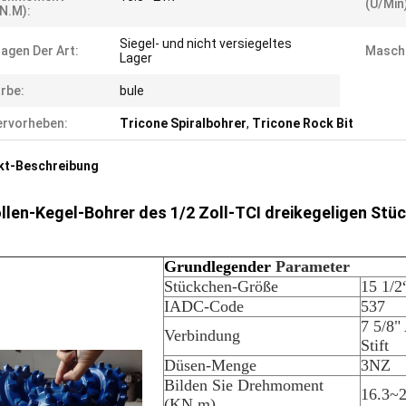
(U/min
N.m):
Siegel- und nicht versiegeltes
agen Der Art:
Maschi
Lager
rbe:
bule
rvorheben:
Tricone Spiralbohrer
,
Tricone Rock Bit
kt-Beschreibung
llen-Kegel-Bohrer des 1/2 Zoll-TCI dreikegeligen St
Grundlegender
Parameter
Stückchen-Größe
15 1/
IADC-Code
537
7 5/8"
Verbindung
Stift
Düsen-Menge
3NZ
Bilden Sie Drehmoment
16.3~2
(KN.m)