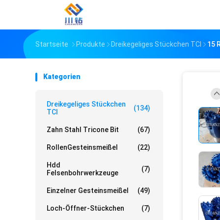
Startseite
Produkte
Dreikegeliges Stückchen TCI
15 
Kategorien
Dreikegeliges Stückchen
(134)
TCI
Zahn Stahl Tricone Bit
(67)
RollenGesteinsmeißel
(22)
Hdd
(7)
Felsenbohrwerkzeuge
Einzelner Gesteinsmeißel
(49)
Loch-Öffner-Stückchen
(7)