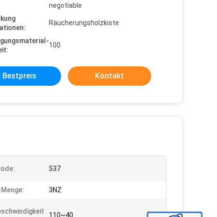
negotiable
ckung
Räucherungsholzkiste
ationen:
gungsmaterial-
100
it:
Bestpreis
Kontakt
Code:
537
-Menge:
3NZ
schwindigkeit
110~40