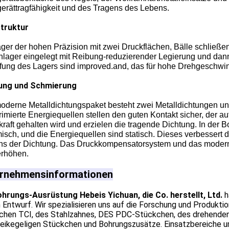
erättragfähigkeit und des Tragens des Lebens.
truktur
ager der hohen Präzision mit zwei Druckflächen, Bälle schließ
nlager eingelegt mit Reibung-reduzierender Legierung und dan
ifung des Lagers sind improved.and, das für hohe Drehgeschwin
ung und Schmierung
oderne Metalldichtungspaket besteht zwei Metalldichtungen un
mierte Energiequellen stellen den guten Kontakt sicher, der au
raft gehalten wird und erzielen die tragende Dichtung. In der 
sch, und die Energiequellen sind statisch. Dieses verbessert d
ns der Dichtung. Das Druckkompensatorsystem und das moderne
erhöhen.
rnehmensinformationen
ohrungs-Ausrüstung Hebeis Yichuan, die Co. herstellt, Ltd.
h
 Entwurf. Wir spezialisieren uns auf die Forschung und Produkti
chen TCI, des Stahlzahnes, DES PDC-Stückchen, des drehenden
reikegeligen Stückchen und Bohrungszusätze. Einsatzbereiche 