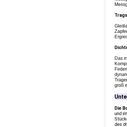
Messg
Trags
Gleitl
Zapfe
Ergre
Dicht
Das m
Kompri
Federk
dynami
Trage
groß 
Unte
Die B
und im
Stück
des d