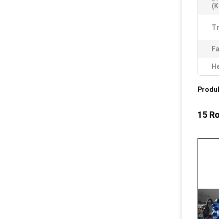
(K
Tr
Fa
He
Produ
15 Ro