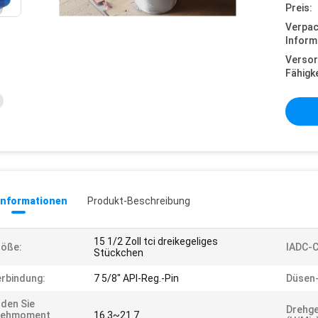
Preis:
Verpa
Inform
Versor
Fähigke
informationen
Produkt-Beschreibung
15 1/2 Zoll tci dreikegeliges
röße:
IADC-
Stückchen
rbindung:
7 5/8" API-Reg.-Pin
Düsen
lden Sie
Drehge
rehmoment
16.3~21.7