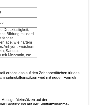
0
05
e Druckfestigkeit,
arte Bildung mit dard
eifender
enlage, wie hartem
er, Anhydrit, weichem
in, Sandstein,
t mit Mezzanin, etc.
tall erhöht, das auf den Zahnoberflächen für das
ramhartmetalleinsätzen wird mit neuen Formeln
 Messgeräteinsätzen auf der
der Bestückung auf der Shirttailzunahme-