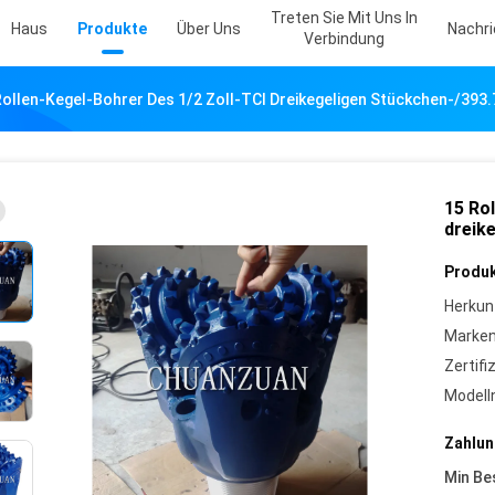
Treten Sie Mit Uns In
Haus
Produkte
Über Uns
Nachr
Verbindung
Rollen-Kegel-Bohrer Des 1/2 Zoll-TCI Dreikegeligen Stückchen-/393.
15 Rol
dreik
Produk
Herkun
Marke
Zertifi
Model
Zahlun
Min Be