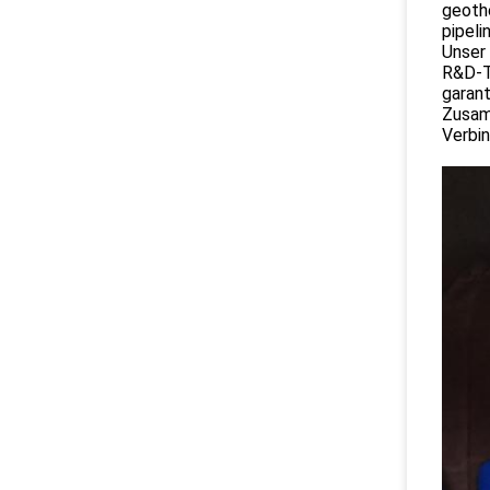
geoth
pipeli
Unser 
R&D-T
garant
Zusamm
Verbin