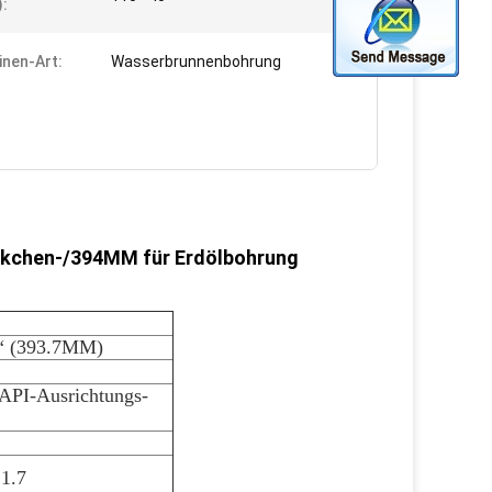
):
nen-Art:
Wasserbrunnenbohrung
ückchen-/394MM für Erdölbohrung
2“ (393.7MM)
 API-Ausrichtungs-
1.7