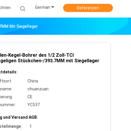
German
ichten
Referenzen
7MM Mit Siegellager
len-Kegel-Bohrer des 1/2 Zoll-TCI
egeligen Stückchen-/393.7MM mit Siegellager
tdetails:
ftsort:
China
nname:
chuanzuan
zierung:
CE
lnummer:
YC537
g und Versand AGB:
stellmenge:
1